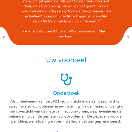
de kwaliteit van zorg. Als je dit soort metingen niet
doet, dan kun je zorgproblemen niet goed in kaart
brengen en zo nodig terugdringen. De gegevens heb
je keihard nodig om inzicht te krijgen en gerichte
verbetertrajecten te kunnen uitvoeren."
Next
- Avoord Zorg en Wonen, LPZ-ambassadeur Martin
van Leen
Uw voordeel
Onderzoek
Als u deelneemt aan de LPZ krijgt u inzicht in de aanwezigheid van
specifieke zorgproblemen in uw instelling. Na de meting ontvangt u
een overzicht van de mate van het voorkomen, de preventie en de
behandeling van de gemeten zorgproblemen. De gegevens worden
per cliënt, per afdeling en per instelling als totaal gepresenteerd.